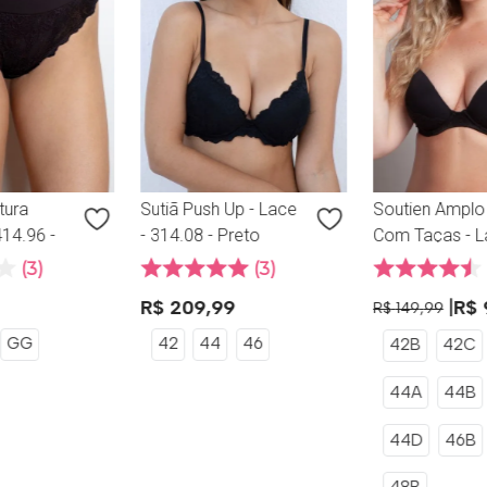
tura
Sutiã Push Up - Lace
Soutien Amplo
414.96 -
- 314.08 - Preto
Com Taças - L
o
314.89 - Preto
3
3
R$
209
,
99
R$
R$
149
,
99
GG
42
44
46
42B
42C
44A
44B
44D
46B