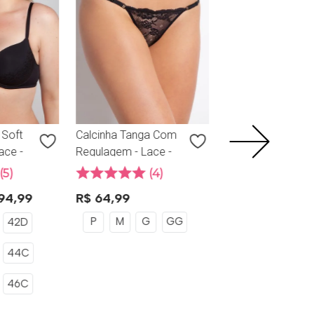
R$
209
,
99
42
44
46
 Soft
Calcinha Tanga Com
ace -
Regulagem - Lace -
314.56 - Preta
5
4
94
,
99
R$
64
,
99
P
M
G
GG
42D
44C
46C