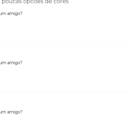
 poucas opcoes de cores
 um amigo?
 um amigo?
 um amigo?