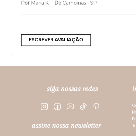
Por
Maria K.
De
Campinas - SP
ESCREVER AVALIAÇÃO
siga nossas redes
i
C
N
Po
assine nossa newsletter
Tr