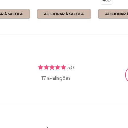
48B
AR À SACOLA
ADICIONAR À SACOLA
ADICIONAR 
5.0
17
avaliações