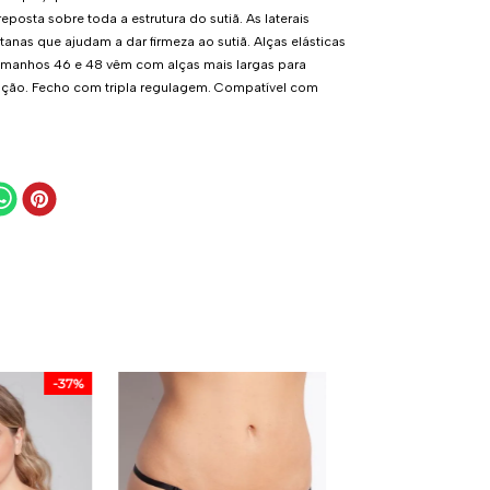
posta sobre toda a estrutura do sutiã. As laterais
nas que ajudam a dar firmeza ao sutiã. Alças elásticas
tamanhos 46 e 48 vêm com alças mais largas para
ação. Fecho com tripla regulagem. Compatível com
-
37%
Sutiã Push Up Alç
Finas - 414.28 - 
- Preto