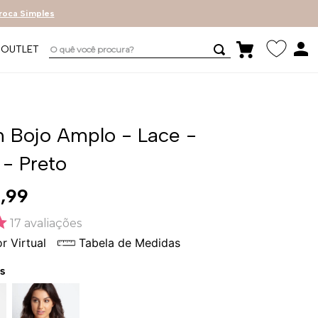
roca Simples
O quê você procura?
OUTLET
n Bojo Amplo - Lace -
 - Preto
9
,
99
17
avaliações
r Virtual
Tabela de Medidas
s