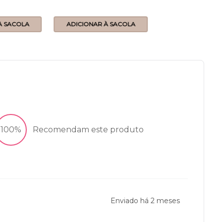
À SACOLA
ADICIONAR À SACOLA
ADICIONAR À 
100%
Recomendam este produto
Enviado há
2 meses