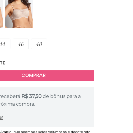
44
46
48
ETE
receberá
R$
37,50
de bônus para a
róxima compra.
as
 Amplo, que acomoda seios volumosos e decote reto