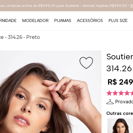
 nas compras acima de R$299,00 para Sudeste - demais regiões R$399,00 •
T
RNIDADE
MODELADOR
PIJAMAS
ACESSÓRIOS
PLUS SIZE
TERMOS MAIS BUSCADOS
 - 314.26 - Preto
1
º
sutiã
2
º
everyday
Soutie
3
º
renda
314.26
4
º
tecno
R$
24
5
º
preto
6
º
bestbra
Provado
7
º
hot pants
Outras core
8
º
compact