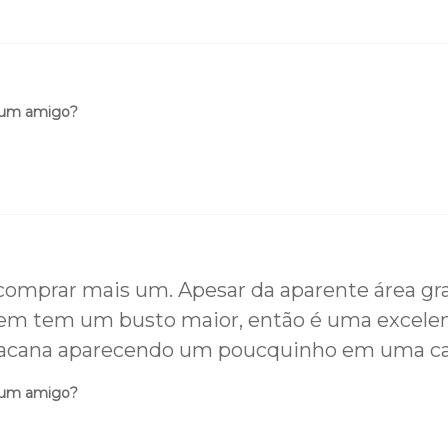
 um amigo?
de comprar mais um. Apesar da aparente área g
m tem um busto maior, então é uma excelent
 bacana aparecendo um poucquinho em uma c
 um amigo?