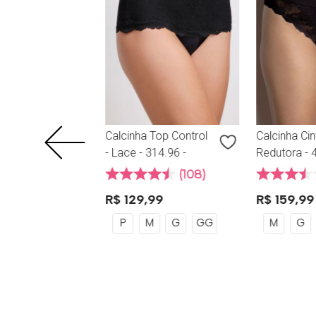
99
M
G
GG
Calcinha Top Control
Calcinha Cin
- Lace - 314.96 -
Redutora - 
Preta
Lace - Pret
108
R$
129
,
99
R$
159
,
99
P
M
G
GG
M
G