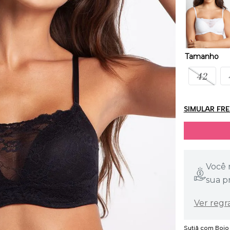
Tamanho
42
SIMULAR FR
Você 
sua p
Ver regr
Sutiã com Bojo