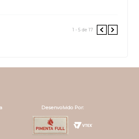
1 - 5
de
17
a
Desenvolvido Por: