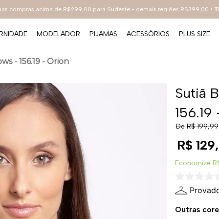
 nas compras acima de R$299,00 para Sudeste - demais regiões R$399,00 •
T
RNIDADE
MODELADOR
PIJAMAS
ACESSÓRIOS
PLUS SIZE
TERMOS MAIS BUSCADOS
s - 156.19 - Orion
1
º
sutiã
2
º
everyday
Sutiã 
3
º
renda
156.19 
4
º
tecno
De
R$
199
,
99
5
º
preto
R$
129
,
6
º
hot pants
Economize
R
7
º
bestbra
Provado
8
º
branco
Outras core