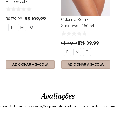
Removível -
Shadows - 156.80 -
Orion
R$
109
,
99
R$
179
,
99
Calcinha Reta -
Shadows - 156.54 -
P
M
G
Orion
R$
39
,
99
R$
84
,
99
P
M
G
ADICIONAR À SACOLA
ADICIONAR À SACOLA
Avaliações
inda não foram feitas avaliações para este produto, o que acha de deixar um