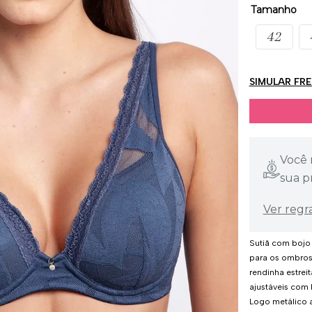
Tamanho
42
SIMULAR FR
Você 
sua p
Ver regr
Sutiã com bojo 
para os ombros
rendinha estreit
ajustáveis com 
Logo metálico a