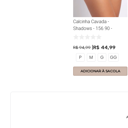
Calcinha Cavada -
Shadows - 156.90 -
Orion
R$
44
,
99
R$
94
,
99
P
M
G
GG
ADICIONAR À SACOLA
A