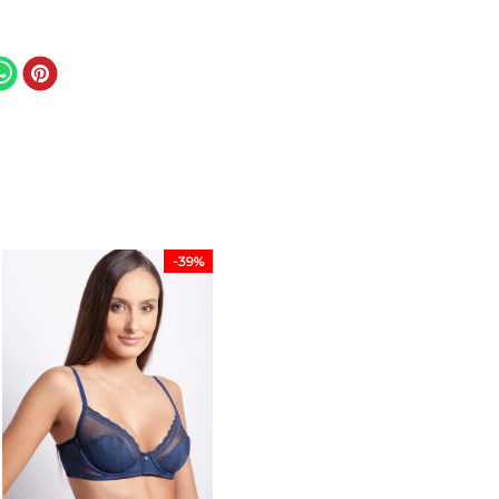
-
39%