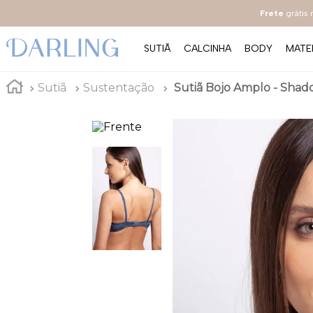
Frete
grátis
SUTIÃ
CALCINHA
BODY
MATE
Sutiã
Sustentação
Sutiã Bojo Amplo - Shadow