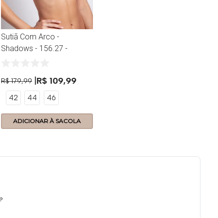
Sutiã Com Arco -
Shadows - 156.27 -
Orion
R$
109
,
99
R$
179
,
99
42
44
46
ADICIONAR À SACOLA
a?