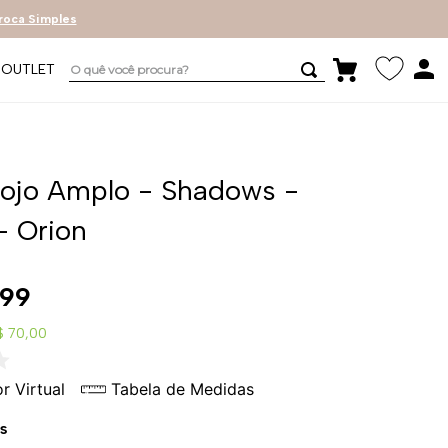
roca Simples
O quê você procura?
OUTLET
Bojo Amplo - Shadows -
- Orion
99
$ 70,00
r Virtual
Tabela de Medidas
s