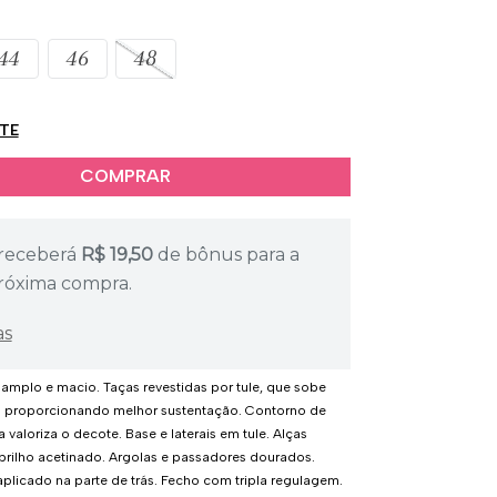
44
46
48
ETE
receberá
R$
19,50
de bônus para a
róxima compra.
as
amplo e macio. Taças revestidas por tule, que sobe
 proporcionando melhor sustentação. Contorno de
a valoriza o decote. Base e laterais em tule. Alças
brilho acetinado. Argolas e passadores dourados.
plicado na parte de trás. Fecho com tripla regulagem.