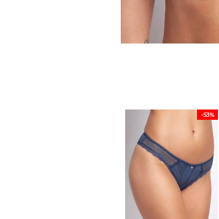
-
53%