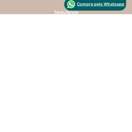
Compre pelo Whatsapp
Segurança
Desenvolvido Por:
Atenção, Clientes!
Gostaríamos de alertar a todos sobre a existência
de golpes e sites falsos que podem usar o nome
e a marca de nossa empresa para enganar
consumidores. Lembramos que a Darling apenas