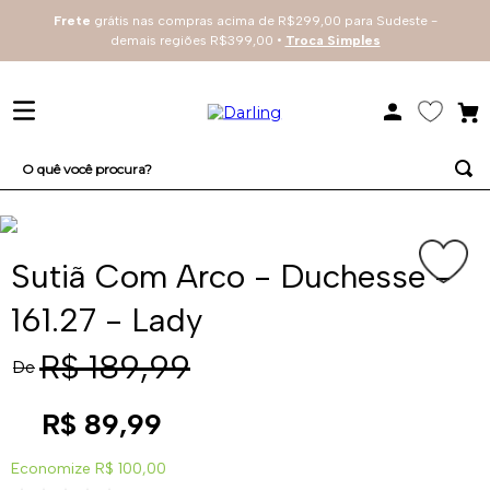
Frete
grátis nas compras acima de R$299,00 para Sudeste -
demais regiões R$399,00 •
Troca Simples
O quê você procura?
TERMOS MAIS BUSCADOS
1
º
sutiã
Sutiã Com Arco - Duchesse -
2
º
everyday
161.27 - Lady
3
º
renda
R$
189
,
99
De
4
º
tecno
R$
89
,
99
Economize
R$ 100,00