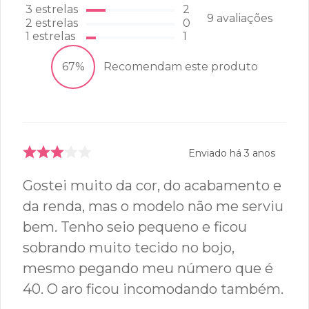
3
estrelas
2
9
avaliações
2
estrelas
0
1
estrelas
1
67%
Recomendam este produto
Enviado há
3 anos
Gostei muito da cor, do acabamento e
da renda, mas o modelo não me serviu
bem. Tenho seio pequeno e ficou
sobrando muito tecido no bojo,
mesmo pegando meu número que é
40. O aro ficou incomodando também.