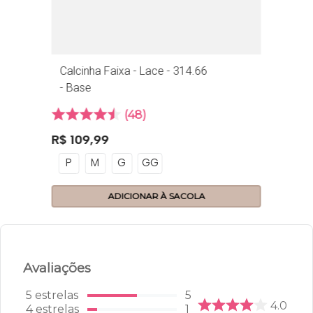
Calcinha Faixa - Lace - 314.66
- Base
48
R$
109
,
99
P
M
G
GG
ADICIONAR À SACOLA
Avaliações
5
estrelas
5
4.0
4
estrelas
1