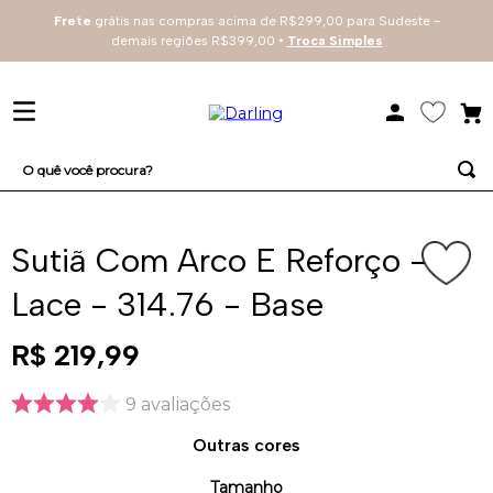
Frete
grátis nas compras acima de R$299,00 para Sudeste -
demais regiões R$399,00 •
Troca Simples
O quê você procura?
TERMOS MAIS BUSCADOS
Sutiã Com Arco E Reforço -
1
º
sutiã
Lace - 314.76 - Base
2
º
renda
3
º
everyday
R$
219
,
99
4
º
arco
9
avaliações
Outras cores
Tamanho