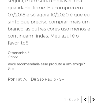
segura, é um sutiã confiável, boa
qualidade, firme. Eu comprei em
07/2018 e só agora 10/2020 é que eu
sinto que preciso comprar mais um
branco, as outras cores uso menos e
continuam lindas. Meu azul é o
favorito!!
O tamanho é:
Ótimo
Você recomendaria esse produto a um amigo?
Sim
Por
Tati A.
De
São Paulo - SP
1 - 5
de
9