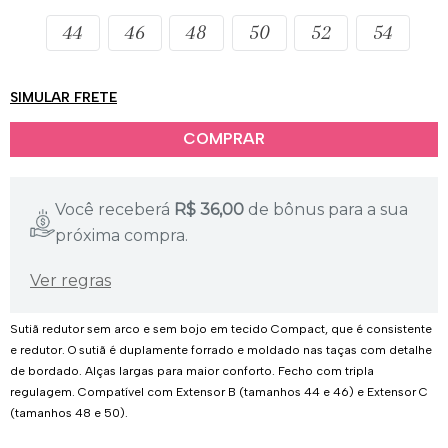
44
46
48
50
52
54
SIMULAR FRETE
Você receberá
R$
36,00
de bônus para a sua
próxima compra.
Ver regras
Sutiã redutor sem arco e sem bojo em tecido Compact, que é consistente
e redutor. O sutiã é duplamente forrado e moldado nas taças com detalhe
de bordado. Alças largas para maior conforto. Fecho com tripla
regulagem. Compatível com Extensor B (tamanhos 44 e 46) e Extensor C
(tamanhos 48 e 50).