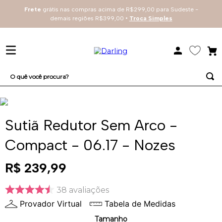
Frete
grátis nas compras acima de R$299,00 para Sudeste -
demais regiões R$399,00 •
Troca Simples
O quê você procura?
TERMOS MAIS BUSCADOS
1
º
sutiã
Sutiã Redutor Sem Arco -
2
º
everyday
Compact - 06.17 - Nozes
3
º
arco
R$
239
,
99
4
º
renda
38
avaliações
Provador Virtual
Tabela de Medidas
Tamanho