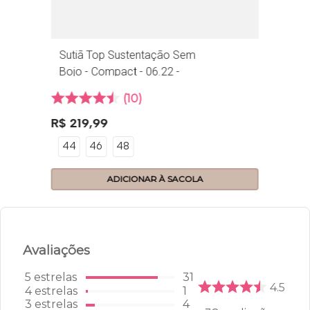
Sutiã Top Sustentação Sem
Bojo - Compact - 06.22 -
Nozes
10
R$
219
,
99
44
46
48
ADICIONAR À SACOLA
Avaliações
5
estrelas
31
4.5
4
estrelas
1
3
estrelas
4