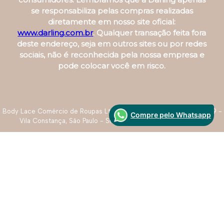
se responsabiliza pelas compras realizadas
diretamente em nosso site oficial:
www.darling.com.br
. Qualquer transação feita fora
deste endereço, seja em outros sites ou por redes
sociais, não é reconhecida pela nossa empresa e
pode colocar você em risco.
Body Lace Comércio de Roupas Ltda. R. Roque de Paula Monteiro, 39 -
Compre pelo Whatsapp
Vila Constança, São Paulo - SP - CNPJ: 07.737.343/0003-44