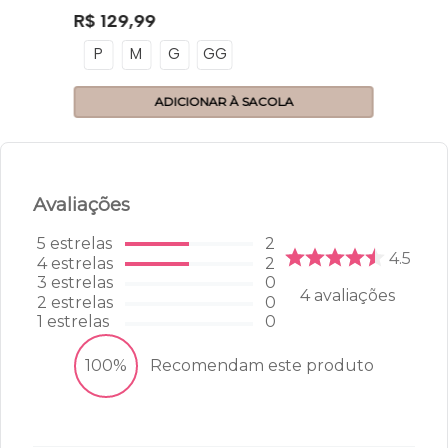
R$
129
,
99
P
M
G
GG
ADICIONAR À SACOLA
Avaliações
5
estrelas
2
4.5
4
estrelas
2
3
estrelas
0
4
avaliações
2
estrelas
0
1
estrelas
0
100%
Recomendam este produto