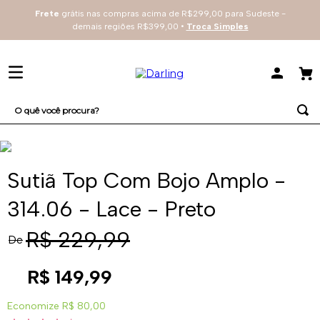
Frete
grátis nas compras acima de R$299,00 para Sudeste -
demais regiões R$399,00 •
Troca Simples
O quê você procura?
TERMOS MAIS BUSCADOS
1
º
sutiã
Sutiã Top Com Bojo Amplo -
2
º
renda
314.06 - Lace - Preto
3
º
everyday
R$
229
,
99
De
4
º
arco
R$
149
,
99
Economize
R$ 80,00